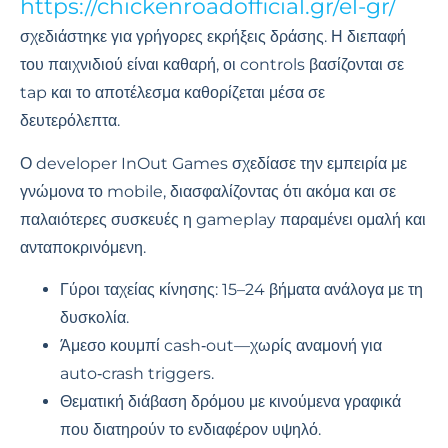
https://chickenroadofficial.gr/el-gr/
σχεδιάστηκε για γρήγορες εκρήξεις δράσης. Η διεπαφή
του παιχνιδιού είναι καθαρή, οι controls βασίζονται σε
tap και το αποτέλεσμα καθορίζεται μέσα σε
δευτερόλεπτα.
Ο developer InOut Games σχεδίασε την εμπειρία με
γνώμονα το mobile, διασφαλίζοντας ότι ακόμα και σε
παλαιότερες συσκευές η gameplay παραμένει ομαλή και
ανταποκρινόμενη.
Γύροι ταχείας κίνησης: 15–24 βήματα ανάλογα με τη
δυσκολία.
Άμεσο κουμπί cash‑out—χωρίς αναμονή για
auto‑crash triggers.
Θεματική διάβαση δρόμου με κινούμενα γραφικά
που διατηρούν το ενδιαφέρον υψηλό.