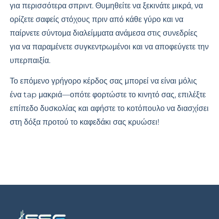
για περισσότερα σπριντ. Θυμηθείτε να ξεκινάτε μικρά, να
ορίζετε σαφείς στόχους πριν από κάθε γύρο και να
παίρνετε σύντομα διαλείμματα ανάμεσα στις συνεδρίες
για να παραμένετε συγκεντρωμένοι και να αποφεύγετε την
υπερπαιξία.
Το επόμενο γρήγορο κέρδος σας μπορεί να είναι μόλις
ένα tap μακριά—οπότε φορτώστε το κινητό σας, επιλέξτε
επίπεδο δυσκολίας και αφήστε το κοτόπουλο να διασχίσει
στη δόξα προτού το καφεδάκι σας κρυώσει!