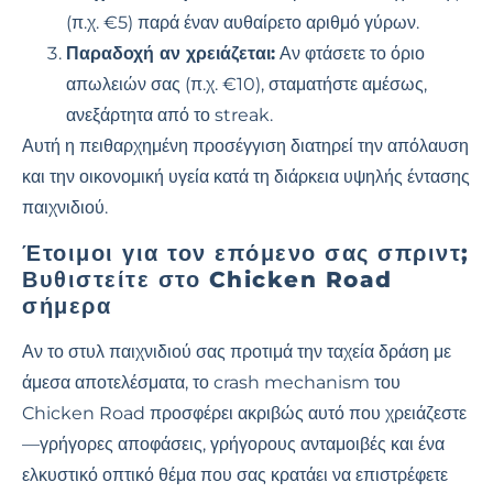
(π.χ. €5) παρά έναν αυθαίρετο αριθμό γύρων.
Παραδοχή αν χρειάζεται:
Αν φτάσετε το όριο
απωλειών σας (π.χ. €10), σταματήστε αμέσως,
ανεξάρτητα από το streak.
Αυτή η πειθαρχημένη προσέγγιση διατηρεί την απόλαυση
και την οικονομική υγεία κατά τη διάρκεια υψηλής έντασης
παιχνιδιού.
Έτοιμοι για τον επόμενο σας σπριντ;
Βυθιστείτε στο Chicken Road
σήμερα
Αν το στυλ παιχνιδιού σας προτιμά την ταχεία δράση με
άμεσα αποτελέσματα, το crash mechanism του
Chicken Road προσφέρει ακριβώς αυτό που χρειάζεστε
—γρήγορες αποφάσεις, γρήγορους ανταμοιβές και ένα
ελκυστικό οπτικό θέμα που σας κρατάει να επιστρέφετε