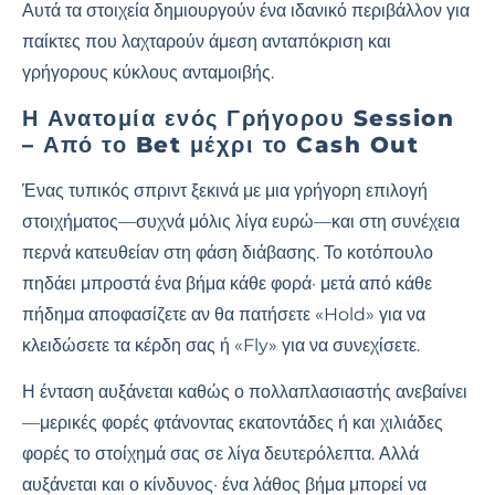
Αυτά τα στοιχεία δημιουργούν ένα ιδανικό περιβάλλον για
παίκτες που λαχταρούν άμεση ανταπόκριση και
γρήγορους κύκλους ανταμοιβής.
Η Ανατομία ενός Γρήγορου Session
– Από το Bet μέχρι το Cash Out
Ένας τυπικός σπριντ ξεκινά με μια γρήγορη επιλογή
στοιχήματος—συχνά μόλις λίγα ευρώ—και στη συνέχεια
περνά κατευθείαν στη φάση διάβασης. Το κοτόπουλο
πηδάει μπροστά ένα βήμα κάθε φορά· μετά από κάθε
πήδημα αποφασίζετε αν θα πατήσετε «Hold» για να
κλειδώσετε τα κέρδη σας ή «Fly» για να συνεχίσετε.
Η ένταση αυξάνεται καθώς ο πολλαπλασιαστής ανεβαίνει
—μερικές φορές φτάνοντας εκατοντάδες ή και χιλιάδες
φορές το στοίχημά σας σε λίγα δευτερόλεπτα. Αλλά
αυξάνεται και ο κίνδυνος· ένα λάθος βήμα μπορεί να