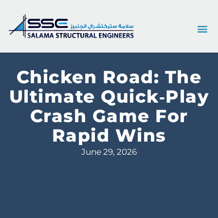
Chicken Road: The
Ultimate Quick‑Play
Crash Game For
Rapid Wins
June 29, 2026