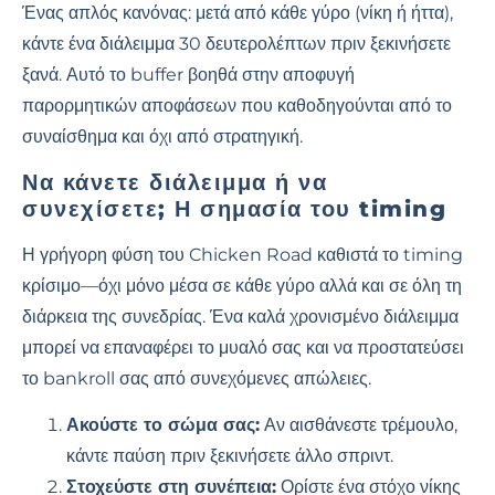
Ένας απλός κανόνας: μετά από κάθε γύρο (νίκη ή ήττα),
κάντε ένα διάλειμμα 30 δευτερολέπτων πριν ξεκινήσετε
ξανά. Αυτό το buffer βοηθά στην αποφυγή
παρορμητικών αποφάσεων που καθοδηγούνται από το
συναίσθημα και όχι από στρατηγική.
Να κάνετε διάλειμμα ή να
συνεχίσετε; Η σημασία του timing
Η γρήγορη φύση του Chicken Road καθιστά το timing
κρίσιμο—όχι μόνο μέσα σε κάθε γύρο αλλά και σε όλη τη
διάρκεια της συνεδρίας. Ένα καλά χρονισμένο διάλειμμα
μπορεί να επαναφέρει το μυαλό σας και να προστατεύσει
το bankroll σας από συνεχόμενες απώλειες.
Ακούστε το σώμα σας:
Αν αισθάνεστε τρέμουλο,
κάντε παύση πριν ξεκινήσετε άλλο σπριντ.
Στοχεύστε στη συνέπεια:
Ορίστε ένα στόχο νίκης