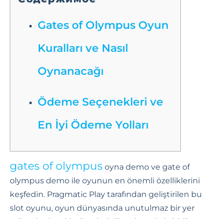
Gates of Olympus Oyun
Kuralları ve Nasıl
Oynanacağı
Ödeme Seçenekleri ve
En İyi Ödeme Yolları
gates of olympus
oyna demo ve gate of
olympus demo ile oyunun en önemli özelliklerini
keşfedin. Pragmatic Play tarafından geliştirilen bu
slot oyunu, oyun dünyasında unutulmaz bir yer