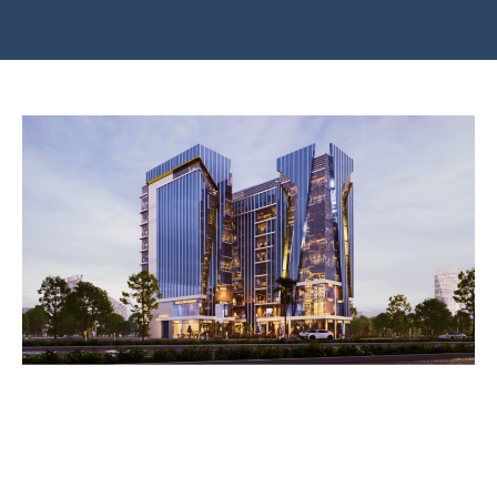
Gates Of