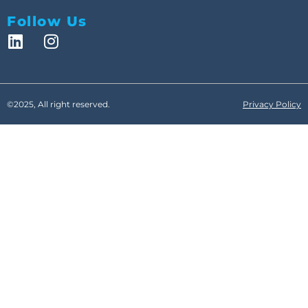
Follow Us
©2025, All right reserved.
Privacy Policy