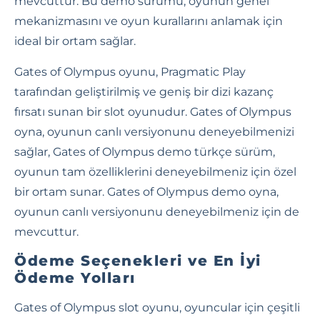
mevcuttur. Bu demo sürümü, oyunun genel
mekanizmasını ve oyun kurallarını anlamak için
ideal bir ortam sağlar.
Gates of Olympus oyunu, Pragmatic Play
tarafından geliştirilmiş ve geniş bir dizi kazanç
fırsatı sunan bir slot oyunudur. Gates of Olympus
oyna, oyunun canlı versiyonunu deneyebilmenizi
sağlar, Gates of Olympus demo türkçe sürüm,
oyunun tam özelliklerini deneyebilmeniz için özel
bir ortam sunar. Gates of Olympus demo oyna,
oyunun canlı versiyonunu deneyebilmeniz için de
mevcuttur.
Ödeme Seçenekleri ve En İyi
Ödeme Yolları
Gates of Olympus slot oyunu, oyuncular için çeşitli