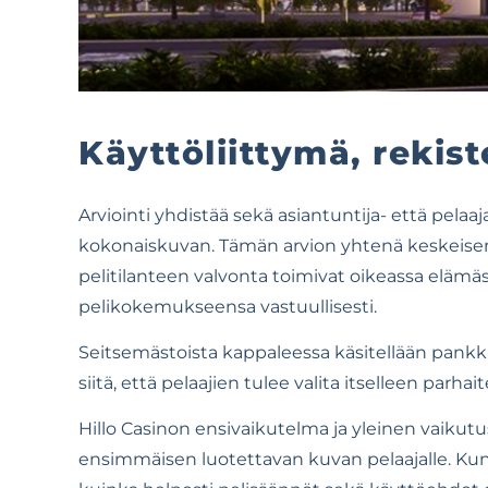
Käyttöliittymä, rekis
Arviointi yhdistää sekä asiantuntija- että pel
kokonaiskuvan. Tämän arvion yhtenä keskeisenä
pelitilanteen valvonta toimivat oikeassa elämäs
pelikokemukseensa vastuullisesti.
Seitsemästoista kappaleessa käsitellään pankki
siitä, että pelaajien tulee valita itselleen parh
Hillo Casinon ensivaikutelma ja yleinen vaikut
ensimmäisen luotettavan kuvan pelaajalle. Kun a