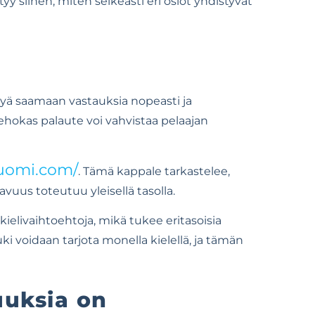
 siihen, miten selkeästi eri osiot yhdistyvät
tyä saamaan vastauksia nopeasti ja
tehokas palaute voi vahvistaa pelaajan
suomi.com/
. Tämä kappale tarkastelee,
vuus toteutuu yleisellä tasolla.
 kielivaihtoehtoja, mikä tukee eritasoisia
ki voidaan tarjota monella kielellä, ja tämän
uuksia on