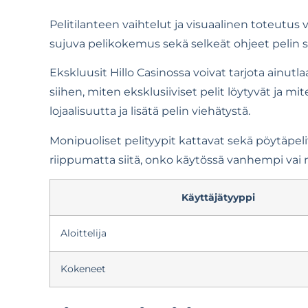
Pelitilanteen vaihtelut ja visuaalinen toteutu
sujuva pelikokemus sekä selkeät ohjeet pelin sä
Ekskluusit Hillo Casinossa voivat tarjota ainut
siihen, miten eksklusiiviset pelit löytyvät ja 
lojaalisuutta ja lisätä pelin viehätystä.
Monipuoliset pelityypit kattavat sekä pöytäpel
riippumatta siitä, onko käytössä vanhempi vai 
Käyttäjätyyppi
Aloittelija
Kokeneet