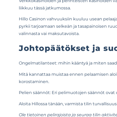
Verkkokasinoiden ja perinteisten kasinoiden väl
liikkuu tässä jatkumossa.
Hillo Casinon vahvuuksiin kuuluu usean pelaaja
pyrkii tarjoamaan selkeän ja tasapainoisen ruud
valinnasta vai maksutavoista.
Johtopäätökset ja suo
Ongelmatilanteet: mihin kääntyä ja miten saad
Mitä kannattaa muistaa ennen pelaamisen aloitt
korostaminen.
Pelien säännöt: Eri pelimuotojen säännöt ovat ol
Aloita Hillossa tänään, varmista tilin turvallisuus
Ole tietoinen pelirajoista ja seuraa tilin aktivit