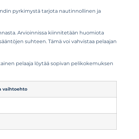
ndin pyrkimystä tarjota nautinnollinen ja
onnasta. Arvioinnissa kiinnitetään huomiota
a sääntöjen suhteen. Tämä voi vahvistaa pelaajan
jokainen pelaaja löytää sopivan pelikokemuksen
a vaihtoehto