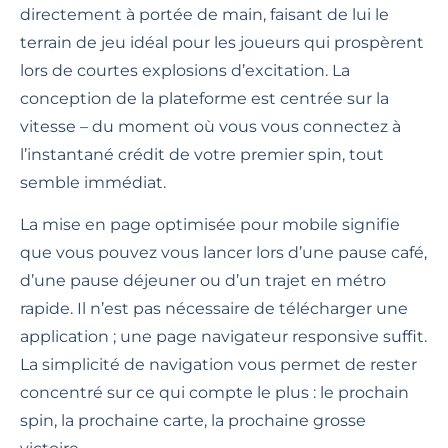
directement à portée de main, faisant de lui le
terrain de jeu idéal pour les joueurs qui prospèrent
lors de courtes explosions d’excitation. La
conception de la plateforme est centrée sur la
vitesse – du moment où vous vous connectez à
l’instantané crédit de votre premier spin, tout
semble immédiat.
La mise en page optimisée pour mobile signifie
que vous pouvez vous lancer lors d’une pause café,
d’une pause déjeuner ou d’un trajet en métro
rapide. Il n’est pas nécessaire de télécharger une
application ; une page navigateur responsive suffit.
La simplicité de navigation vous permet de rester
concentré sur ce qui compte le plus : le prochain
spin, la prochaine carte, la prochaine grosse