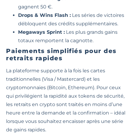
gagnent 50 €.
Drops & Wins Flash :
Les séries de victoires
débloquent des crédits supplémentaires.
Megaways Sprint :
Les plus grands gains
totaux remportent la cagnotte.
Paiements simplifiés pour des
retraits rapides
La plateforme supporte à la fois les cartes
traditionnelles (Visa / Mastercard) et les
cryptomonnaies (Bitcoin, Ethereum). Pour ceux
qui privilégient la rapidité aux tokens de sécurité,
les retraits en crypto sont traités en moins d’une
heure entre la demande et la confirmation – idéal
lorsque vous souhaitez encaisser après une série
de gains rapides.