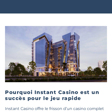
Pourquoi Instant Casino est un
succès pour le jeu rapide
Instant Casino offre le frisson d’un casino complet