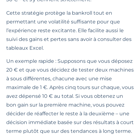
Cette stratégie protège la bankroll tout en
permettant une volatilité suffisante pour que
l’expérience reste excitante. Elle facilite aussi le
suivi des gains et pertes sans avoir à consulter des
tableaux Excel.
Un exemple rapide : Supposons que vous déposez
20 € et que vous décidez de tester deux machines
à sous différentes, chacune avec une mise
maximale de 1 €. Après cinq tours sur chaque, vous
avez dépensé 10 € au total. Si vous obtenez un
bon gain sur la première machine, vous pouvez
décider de réaffecter le reste à la deuxième – une
décision immédiate basée sur des résultats à court
terme plutôt que sur des tendances à long terme.