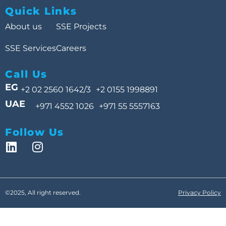
Quick Links
About us
SSE Projects
SSE Services
Careers
Call Us
EG
+2 02 2560 1642/3
+2 0155 1998891
UAE
+971 4552 1026
+971 55 5557163
Follow Us
©2025, All right reserved.
Privacy Policy