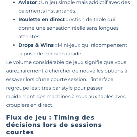
Aviator :
Un jeu simple mais addictif avec des
paiements instantanés.
Roulette en direct :
Action de table qui
donne une sensation réelle sans longues
attentes.
Drops & Wins :
Mini-jeux qui récompensent
la prise de décision rapide.
Le volume considérable de jeux signifie que vous
aurez rarement à chercher de nouvelles options à
essayer lors d’une courte session. L’interface
regroupe les titres par style pour passer
rapidement des machines à sous aux tables avec
croupiers en direct.
Flux de jeu : Timing des
décisions lors de sessions
courtes