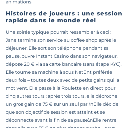
animations.
Histoires de joueurs : une session
rapide dans le monde réel
Une soirée typique pourrait ressembler à ceci :
Jane termine son service au coffee shop après le
déjeuner. Elle sort son téléphone pendant sa
pause, ouvre Instant Casino dans son navigateur,
dépose 20 € via sa carte bancaire (sans étape KYC).
Elle tourne sa machine à sous NetEnt préférée
deux fois – toutes deux avec de petits gains qui la
motivent. Elle passe à la Roulette en direct pour
cinq autres tours ; après trois tours, elle décroche
un gros gain de 75 € sur un seul pari.\nElle décide
que son objectif de session est atteint et se
déconnecte avant la fin de sa pause.\nElle rentre