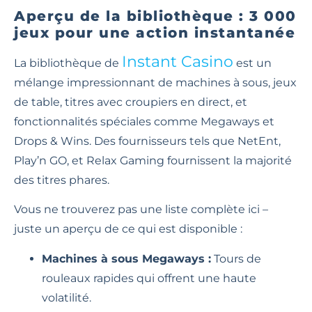
Aperçu de la bibliothèque : 3 000
jeux pour une action instantanée
Instant Casino
La bibliothèque de
est un
mélange impressionnant de machines à sous, jeux
de table, titres avec croupiers en direct, et
fonctionnalités spéciales comme Megaways et
Drops & Wins. Des fournisseurs tels que NetEnt,
Play’n GO, et Relax Gaming fournissent la majorité
des titres phares.
Vous ne trouverez pas une liste complète ici –
juste un aperçu de ce qui est disponible :
Machines à sous Megaways :
Tours de
rouleaux rapides qui offrent une haute
volatilité.