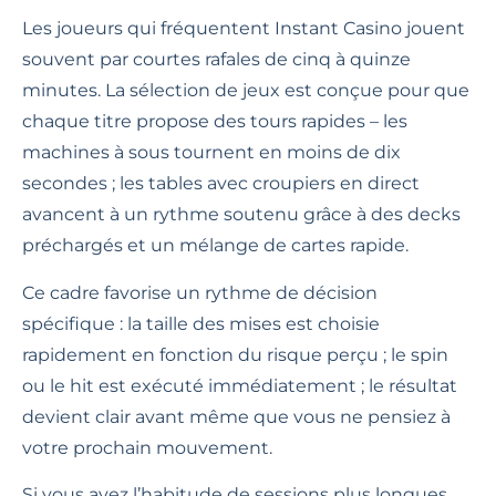
Les joueurs qui fréquentent Instant Casino jouent
souvent par courtes rafales de cinq à quinze
minutes. La sélection de jeux est conçue pour que
chaque titre propose des tours rapides – les
machines à sous tournent en moins de dix
secondes ; les tables avec croupiers en direct
avancent à un rythme soutenu grâce à des decks
préchargés et un mélange de cartes rapide.
Ce cadre favorise un rythme de décision
spécifique : la taille des mises est choisie
rapidement en fonction du risque perçu ; le spin
ou le hit est exécuté immédiatement ; le résultat
devient clair avant même que vous ne pensiez à
votre prochain mouvement.
Si vous avez l’habitude de sessions plus longues