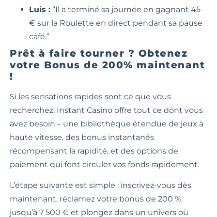
Luis :
“Il a terminé sa journée en gagnant 45
€ sur la Roulette en direct pendant sa pause
café.”
Prêt à faire tourner ? Obtenez
votre Bonus de 200% maintenant
!
Si les sensations rapides sont ce que vous
recherchez, Instant Casino offre tout ce dont vous
avez besoin – une bibliothèque étendue de jeux à
haute vitesse, des bonus instantanés
récompensant la rapidité, et des options de
paiement qui font circuler vos fonds rapidement.
L’étape suivante est simple : inscrivez-vous dès
maintenant, réclamez votre bonus de 200 %
jusqu’à 7 500 € et plongez dans un univers où