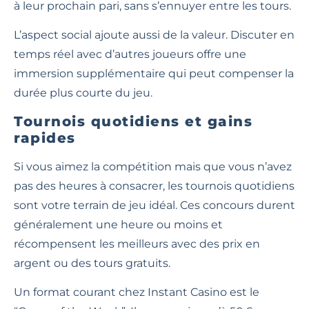
à leur prochain pari, sans s’ennuyer entre les tours.
L’aspect social ajoute aussi de la valeur. Discuter en
temps réel avec d’autres joueurs offre une
immersion supplémentaire qui peut compenser la
durée plus courte du jeu.
Tournois quotidiens et gains
rapides
Si vous aimez la compétition mais que vous n’avez
pas des heures à consacrer, les tournois quotidiens
sont votre terrain de jeu idéal. Ces concours durent
généralement une heure ou moins et
récompensent les meilleurs avec des prix en
argent ou des tours gratuits.
Un format courant chez Instant Casino est le