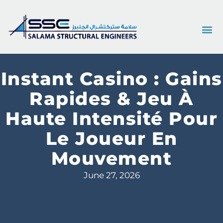
Instant Casino : Gains
Rapides & Jeu À
Haute Intensité Pour
Le Joueur En
Mouvement
June 27, 2026