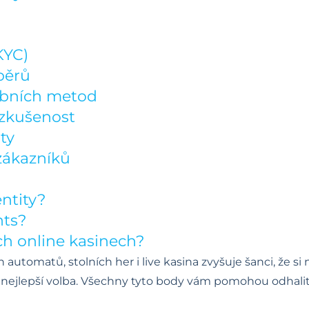
KYC)
běrů
ebních metod
 zkušenost
ty
zákazníků
entity?
nts?
ch online kasinech?
 automatů, stolních her i live kasina zvyšuje šanci, že 
to nejlepší volba. Všechny tyto body vám pomohou odhal