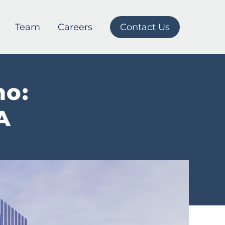
Team
Careers
Contact Us
no:
A