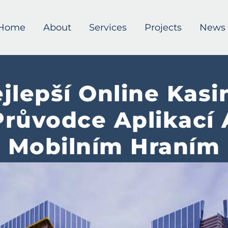
Home
About
Services
Projects
News
jlepší Online Kasi
Průvodce Aplikací 
Mobilním Hraním
June 11, 2026