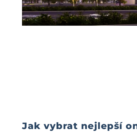
Nejlepší On
Průvodce P
Jak vybrat nejlepší o