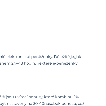
é elektronické peněženky. Důležité je, jak
 během 24–48 hodin, některé e‑peněženky
jší jsou uvítací bonusy, které kombinují %
 být nastaveny na 30‑40násobek bonusu, což