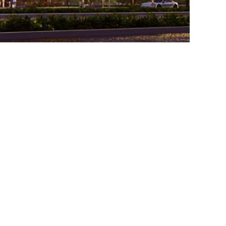
Praktický
če