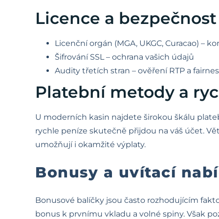
Licence a bezpečnost
Licenční orgán (MGA, UKGC, Curacao) – kon
Šifrování SSL – ochrana vašich údajů
Audity třetích stran – ověření RTP a fairne
Platební metody a ryc
U moderních kasin najdete širokou škálu plate
rychle peníze skutečně přijdou na váš účet. 
umožňují i okamžité výplaty.
Bonusy a uvítací nab
Bonusové balíčky jsou často rozhodujícím fakto
bonus k prvnímu vkladu a volné spiny. Však 