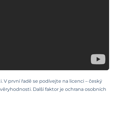
 V první řadě se podívejte na licenci – český
ěryhodnosti. Další faktor je ochrana osobních