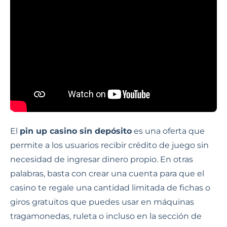
El
pin up casino sin depósito
es una oferta que
permite a los usuarios recibir crédito de juego sin
necesidad de ingresar dinero propio. En otras
palabras, basta con crear una cuenta para que el
casino te regale una cantidad limitada de fichas o
giros gratuitos que puedes usar en máquinas
tragamonedas, ruleta o incluso en la sección de