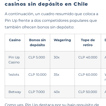
casinos sin depósito en Chile
A continuación, un cuadro resumido que coloca a
Pin Up frente a dos competidores populares que
también ofrecen bonos sin depósito:
Casino
Bonos sin
Wagering
Tope de
depósito
retiro
Pin Up
CLP 5.000
30x
CLP 40.000
Casino
1xslots
CLP 10.000
35x
CLP 60.000
Betway
CLP 7.000
40x
CLP 50.000
Como ves, Pin Up destaca por su bajo requisito de