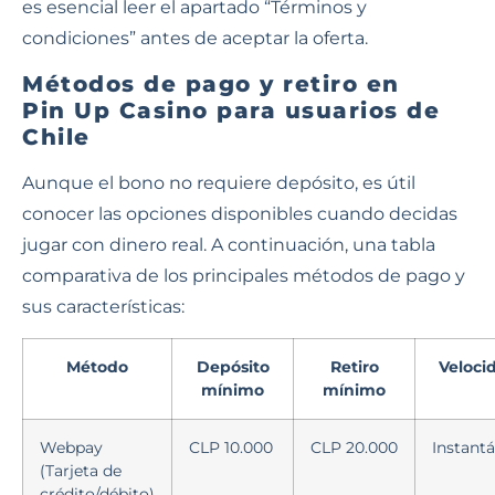
es esencial leer el apartado “Términos y
condiciones” antes de aceptar la oferta.
Métodos de pago y retiro en
Pin Up Casino para usuarios de
Chile
Aunque el bono no requiere depósito, es útil
conocer las opciones disponibles cuando decidas
jugar con dinero real. A continuación, una tabla
comparativa de los principales métodos de pago y
sus características:
Método
Depósito
Retiro
Veloci
mínimo
mínimo
Webpay
CLP 10.000
CLP 20.000
Instant
(Tarjeta de
crédito/débito)