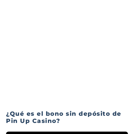
Guía
Práctica
Para
Jugadores
Chilenos
¿Qué es el bono sin depósito de
Pin Up Casino?