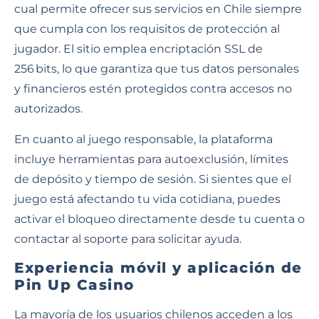
cual permite ofrecer sus servicios en Chile siempre
que cumpla con los requisitos de protección al
jugador. El sitio emplea encriptación SSL de
256 bits, lo que garantiza que tus datos personales
y financieros estén protegidos contra accesos no
autorizados.
En cuanto al juego responsable, la plataforma
incluye herramientas para autoexclusión, límites
de depósito y tiempo de sesión. Si sientes que el
juego está afectando tu vida cotidiana, puedes
activar el bloqueo directamente desde tu cuenta o
contactar al soporte para solicitar ayuda.
Experiencia móvil y aplicación de
Pin Up Casino
La mayoría de los usuarios chilenos acceden a los