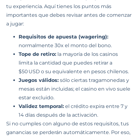
tu experiencia. Aquí tienes los puntos más
importantes que debes revisar antes de comenzar
a jugar:
Requisitos de apuesta (wagering):
normalmente 30x el monto del bono.
Tope de retiro:
la mayoría de los casinos
limita la cantidad que puedes retirar a
$50 USD o su equivalente en pesos chilenos.
Juegos válidos:
sólo ciertas tragamonedas y
mesas están incluidas; el casino en vivo suele
estar excluido.
Validez temporal:
el crédito expira entre 7 y
14 días después de la activación.
Si no cumples con alguno de estos requisitos, tus
ganancias se perderán automáticamente. Por eso,