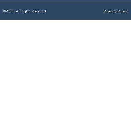
©2025, All right reserved.
Privacy Policy