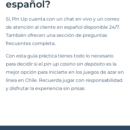
español?
Sí, Pin Up cuenta con un chat en vivo y un correo
de atención al cliente en español disponible 24/7.
También ofrecen una sección de preguntas
frecuentes completa.
Con esta guía práctica tienes todo lo necesario
para decidir si el
pin up casino sin depósito
es la
mejor opción para iniciarte en los juegos de azar en
línea en Chile. Recuerda jugar con responsabilidad
y disfrutar la experiencia sin prisas.