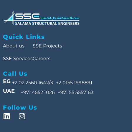
Quick Links
About us
SSE Projects
SSE Services
Careers
Call Us
EG
+2 02 2560 1642/3
+2 0155 1998891
UAE
+971 4552 1026
+971 55 5557163
Follow Us