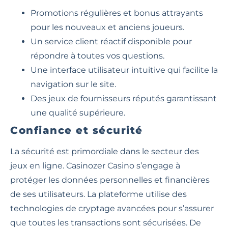
Promotions régulières et bonus attrayants
pour les nouveaux et anciens joueurs.
Un service client réactif disponible pour
répondre à toutes vos questions.
Une interface utilisateur intuitive qui facilite la
navigation sur le site.
Des jeux de fournisseurs réputés garantissant
une qualité supérieure.
Confiance et sécurité
La sécurité est primordiale dans le secteur des
jeux en ligne. Casinozer Casino s’engage à
protéger les données personnelles et financières
de ses utilisateurs. La plateforme utilise des
technologies de cryptage avancées pour s’assurer
que toutes les transactions sont sécurisées. De