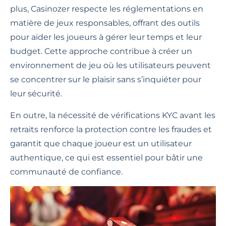
plus, Casinozer respecte les réglementations en
matière de jeux responsables, offrant des outils
pour aider les joueurs à gérer leur temps et leur
budget. Cette approche contribue à créer un
environnement de jeu où les utilisateurs peuvent
se concentrer sur le plaisir sans s’inquiéter pour
leur sécurité.
En outre, la nécessité de vérifications KYC avant les
retraits renforce la protection contre les fraudes et
garantit que chaque joueur est un utilisateur
authentique, ce qui est essentiel pour bâtir une
communauté de confiance.