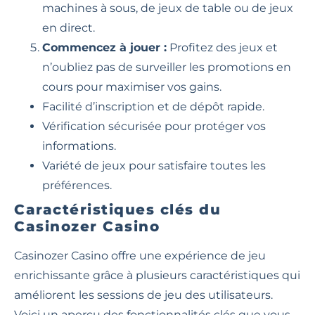
machines à sous, de jeux de table ou de jeux
en direct.
Commencez à jouer :
Profitez des jeux et
n’oubliez pas de surveiller les promotions en
cours pour maximiser vos gains.
Facilité d’inscription et de dépôt rapide.
Vérification sécurisée pour protéger vos
informations.
Variété de jeux pour satisfaire toutes les
préférences.
Caractéristiques clés du
Casinozer Casino
Casinozer Casino offre une expérience de jeu
enrichissante grâce à plusieurs caractéristiques qui
améliorent les sessions de jeu des utilisateurs.
Voici un aperçu des fonctionnalités clés que vous